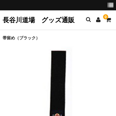
0
長谷川道場 グッズ通販
ホーム
帯留め（ブラック）
サポーター
ミット
グッズ
お支払いについて
特定商取引に関する法律の表示
送料について
カート