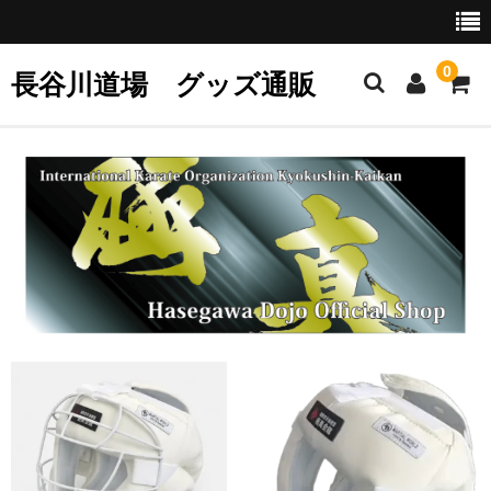
0
長谷川道場 グッズ通販
ホーム
サポーター
ミット
グッズ
お支払いについて
特定商取引に関する法律の表示
送料について
カート