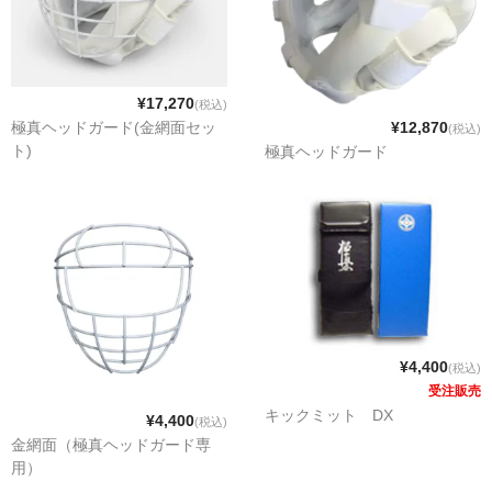
メンバー
¥17,270
(税込)
¥12,870
極真ヘッドガード(金網面セッ
(税込)
ト)
極真ヘッドガード
¥4,400
(税込)
受注販売
キックミット DX
¥4,400
(税込)
金網面（極真ヘッドガード専
用）