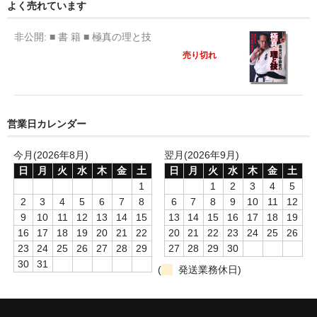
よく売れています
非公開: ■ 書 籍 ■ 極真の理と技
売り切れ
営業日カレンダー
今月(2026年8月)
翌月(2026年9月)
日
月
火
水
木
金
土
日
月
火
水
木
金
土
1
1
2
3
4
5
2
3
4
5
6
7
8
6
7
8
9
10
11
12
9
10
11
12
13
14
15
13
14
15
16
17
18
19
16
17
18
19
20
21
22
20
21
22
23
24
25
26
23
24
25
26
27
28
29
27
28
29
30
30
31
(
発送業務休日)